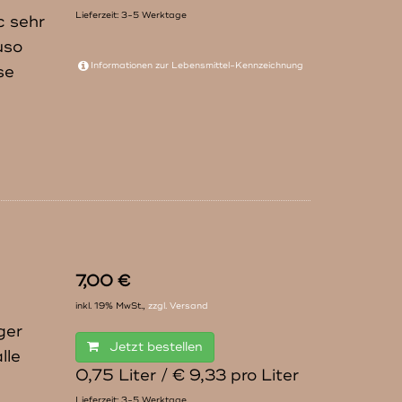
Lieferzeit: 3-5 Werktage
c sehr
uso
Informationen zur
Lebensmittel-Kennzeichnung
se
7,00 €
inkl. 19% MwSt.,
zzgl. Versand
ger
Jetzt bestellen
lle
0,75 Liter / € 9,33 pro Liter
Lieferzeit: 3-5 Werktage